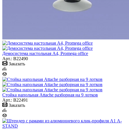
Демосистема настольная А4, Promega office
Арт.: B22490
Заказать
Стойка напольная Attache разборная на 9 лотков
Арт.: B22491
Заказать