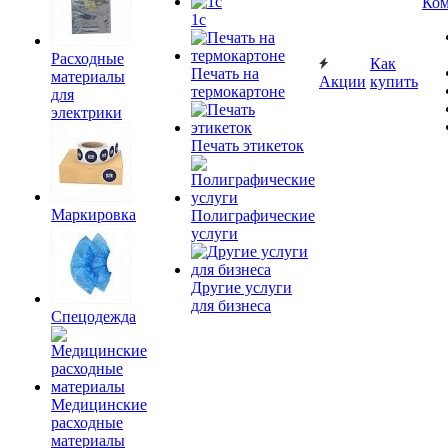
Ком
1c
Расходные
Как
Печать на
материалы
Акции
купить
термокартоне
для
электрики
Печать этикеток
Маркировка
Полиграфические
услуги
Другие услуги
для бизнеса
Спецодежда
Медицинские
расходные
материалы