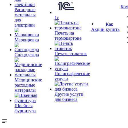
Ком
Расходные
материалы
1c
для
Как
электрики
Акции
купить
Печать на
термокартоне
Маркировка
Печать этикеток
Спецодежда
Полиграфические
услуги
Медицинские
расходные
материалы
Другие услуги
для бизнеса
Швейная
фурнитура