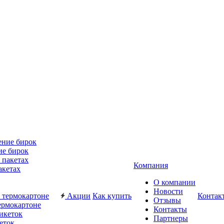
ие бирок
Компания
акетах
О компании
Новости
Акции
Как купить
Контак
Отзывы
ермокартоне
Контакты
Партнеры
еток