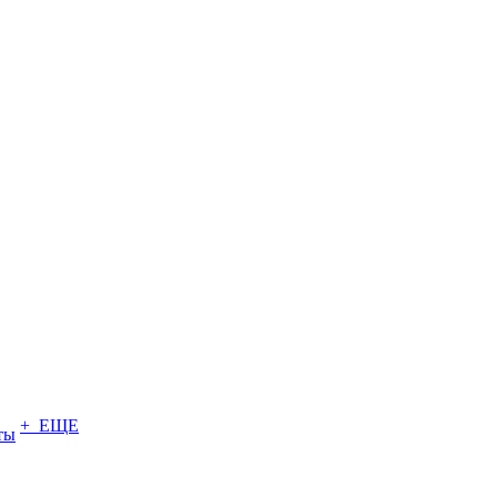
+ ЕЩЕ
ты