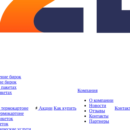
ие бирок
Компания
акетах
О компании
Новости
Акции
Как купить
Контак
Отзывы
ермокартоне
Контакты
Партнеры
еток