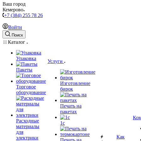
Ваш город
Кемерово
+7 (384) 255 78 26
Войти
Поиск
Каталог
Упаковка
Услуги
Пакеты
Изготовление
Торговое
бирок
оборудование
Печать на
пакетах
Ком
Расходные
1c
материалы
для
Как
электрики
Печать на