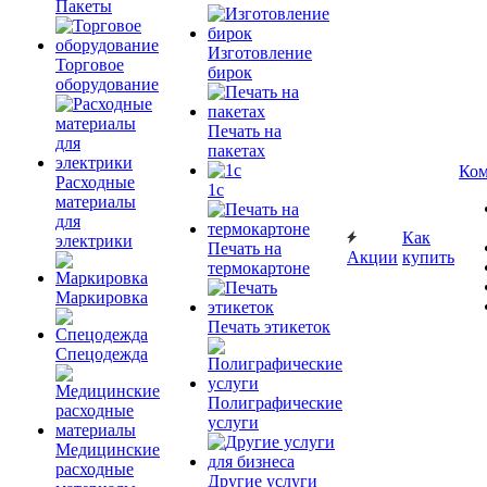
Пакеты
Изготовление
Торговое
бирок
оборудование
Печать на
пакетах
Ком
Расходные
1c
материалы
для
Как
электрики
Печать на
Акции
купить
термокартоне
Маркировка
Печать этикеток
Спецодежда
Полиграфические
услуги
Медицинские
расходные
Другие услуги