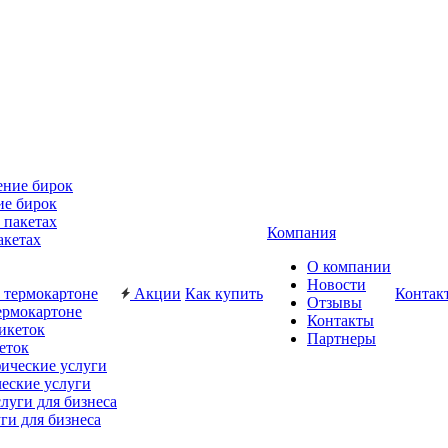
ие бирок
Компания
акетах
О компании
Новости
Акции
Как купить
Контак
Отзывы
ермокартоне
Контакты
Партнеры
еток
еские услуги
ги для бизнеса