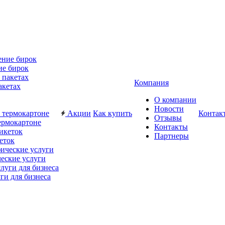
ие бирок
Компания
акетах
О компании
Новости
Акции
Как купить
Контак
Отзывы
ермокартоне
Контакты
Партнеры
еток
еские услуги
ги для бизнеса