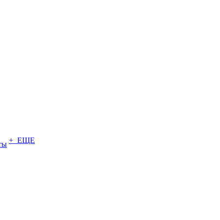
+ ЕЩЕ
ты