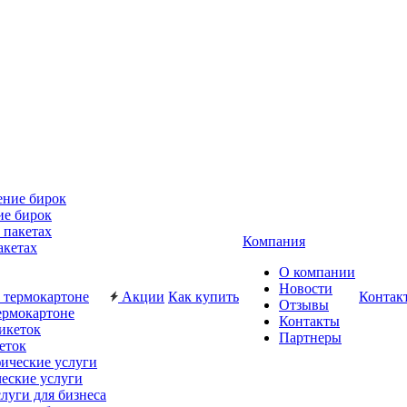
ие бирок
Компания
акетах
О компании
Новости
Акции
Как купить
Контак
Отзывы
ермокартоне
Контакты
Партнеры
еток
еские услуги