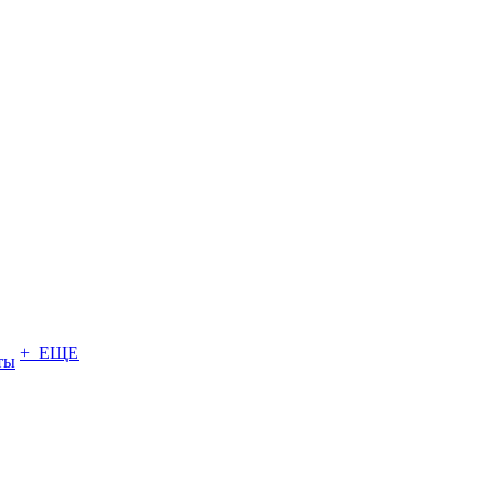
+ ЕЩЕ
ты