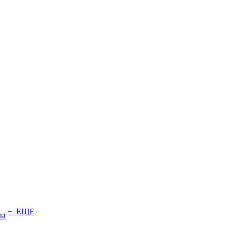
+ ЕЩЕ
ты