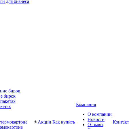
ги для бизнеса
е бирок
Компания
акетах
О компании
Новости
Акции
Как купить
Контак
Отзывы
ермокартоне