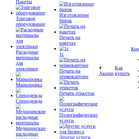
Пакеты
Изготовление
Торговое
бирок
оборудование
Печать на
пакетах
Ком
Расходные
1c
материалы
для
Как
электрики
Печать на
Акции
купить
термокартоне
Маркировка
Печать этикеток
Спецодежда
Полиграфические
услуги
Медицинские
расходные
Другие услуги