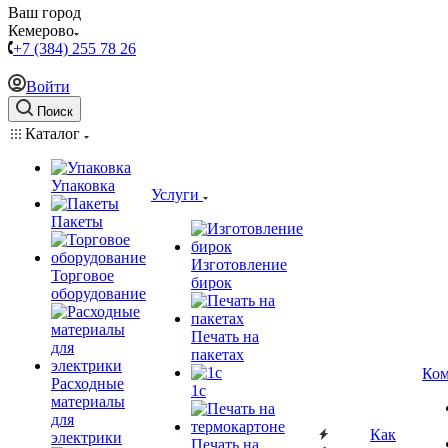
Ваш город
Кемерово
+7 (384) 255 78 26
Войти
Поиск
Каталог
Упаковка
Услуги
Пакеты
Изготовление
Торговое
бирок
оборудование
Печать на
пакетах
Ком
Расходные
1c
материалы
для
Как
электрики
Печать на