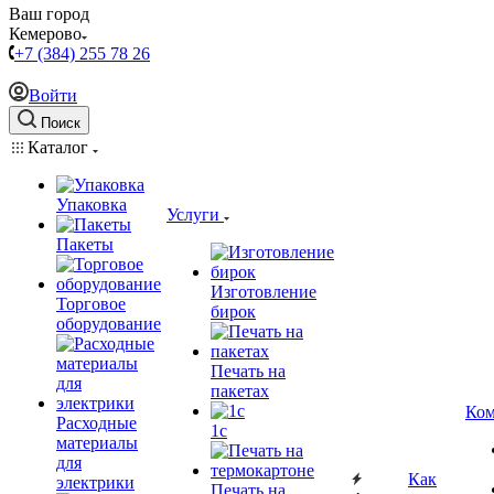
Ваш город
Кемерово
+7 (384) 255 78 26
Войти
Поиск
Каталог
Упаковка
Услуги
Пакеты
Изготовление
Торговое
бирок
оборудование
Печать на
пакетах
Ком
Расходные
1c
материалы
для
Как
электрики
Печать на