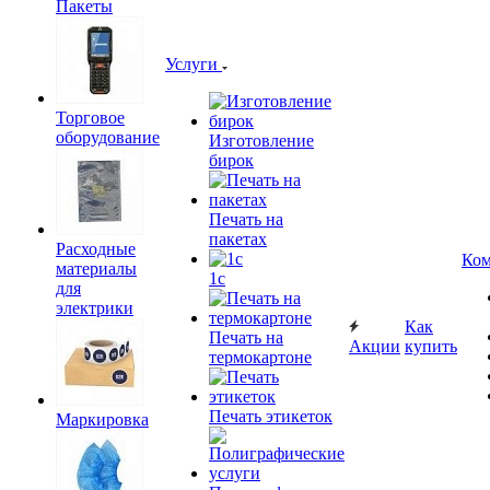
Пакеты
Услуги
Торговое
оборудование
Изготовление
бирок
Печать на
пакетах
Расходные
Ком
материалы
1c
для
электрики
Как
Печать на
Акции
купить
термокартоне
Печать этикеток
Маркировка