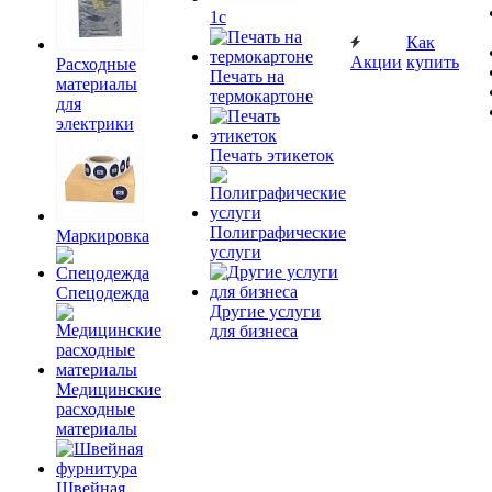
1c
Как
Акции
купить
Расходные
Печать на
материалы
термокартоне
для
электрики
Печать этикеток
Полиграфические
Маркировка
услуги
Спецодежда
Другие услуги
для бизнеса
Медицинские
расходные
материалы
Швейная