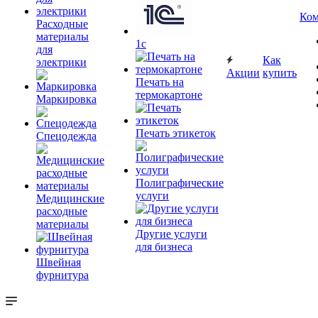
Ком
Расходные
материалы
1c
для
Как
электрики
Акции
купить
Печать на
термокартоне
Маркировка
Печать этикеток
Спецодежда
Полиграфические
услуги
Медицинские
расходные
материалы
Другие услуги
для бизнеса
Швейная
фурнитура