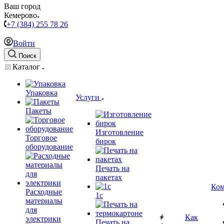
Ваш город
Кемерово
+7 (384) 255 78 26
Войти
Поиск
Каталог
Упаковка
Услуги
Пакеты
Изготовление
Торговое
бирок
оборудование
Печать на
пакетах
Ком
Расходные
1c
материалы
для
Как
электрики
Печать на