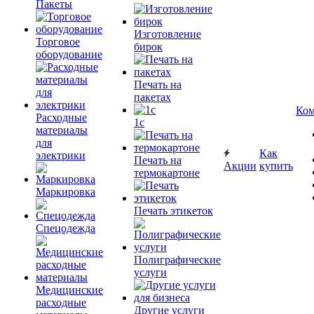
Пакеты
Изготовление
Торговое
бирок
оборудование
Печать на
пакетах
Ком
Расходные
1c
материалы
для
Как
электрики
Печать на
Акции
купить
термокартоне
Маркировка
Печать этикеток
Спецодежда
Полиграфические
услуги
Медицинские
расходные
Другие услуги