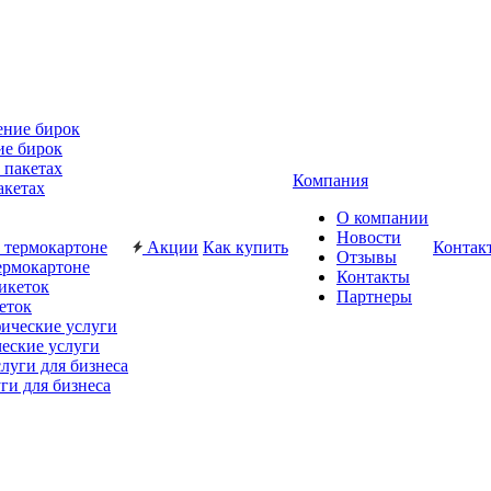
ие бирок
Компания
акетах
О компании
Новости
Акции
Как купить
Контак
Отзывы
ермокартоне
Контакты
Партнеры
еток
еские услуги
ги для бизнеса