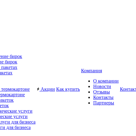
ие бирок
Компания
акетах
О компании
Новости
Акции
Как купить
Контак
Отзывы
ермокартоне
Контакты
Партнеры
еток
еские услуги
ги для бизнеса