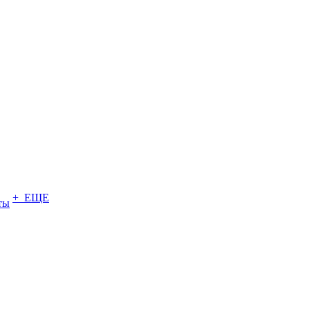
+ ЕЩЕ
ты